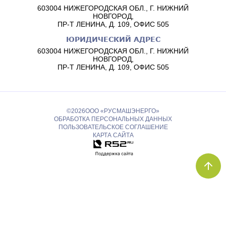
603004
НИЖЕГОРОДСКАЯ ОБЛ.
,
Г. НИЖНИЙ
НОВГОРОД
,
ПР-Т ЛЕНИНА, Д. 109, ОФИС 505
ЮРИДИЧЕСКИЙ АДРЕС
603004
НИЖЕГОРОДСКАЯ ОБЛ.
,
Г. НИЖНИЙ
НОВГОРОД
,
ПР-Т ЛЕНИНА, Д. 109, ОФИС 505
©
2026
ООО «РУСМАШЭНЕРГО»
ОБРАБОТКА ПЕРСОНАЛЬНЫХ ДАННЫХ
ПОЛЬЗОВАТЕЛЬСКОЕ СОГЛАШЕНИЕ
КАРТА САЙТА
Мы обрабатываем файлы cookie (в том числе, файлы cookie,
используемые инструментом веб-аналитики Яндекс.Метрика,
предоставляемым ООО «Яндекс», ОГРН 1027700229193). Это
необходимо в целях анализа использования сайта и улучшения