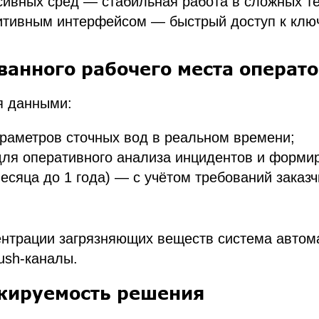
ссивных сред — стабильная работа в сложных т
итивным интерфейсом — быстрый доступ к клю
ванного рабочего места операт
я данными:
раметров сточных вод в реальном времени;
ля оперативного анализа инцидентов и формир
месяца до 1 года) — с учётом требований зака
ентрации загрязняющих веществ система автом
ush-каналы.
ажируемость решения